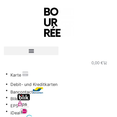
0,00
€
Karte
Debit- und Kreditkarten
Bancontact
Blik
EPS
iDeal