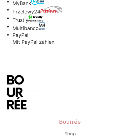
MyBank
Przelewy24
Trustly
Multibanco
PayPal
Mit PayPal zahlen.
Bourrée
Shop