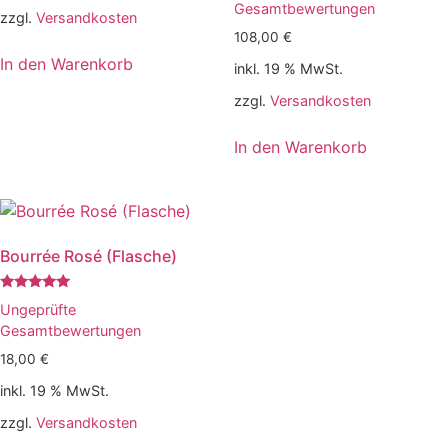
5.00
Gesamtbewertungen
zzgl.
Versandkosten
von 5
108,00
€
In den Warenkorb
inkl. 19 % MwSt.
zzgl.
Versandkosten
In den Warenkorb
Bourrée Rosé (Flasche)
Bewertet
Ungeprüfte
mit
5.00
Gesamtbewertungen
von 5
18,00
€
inkl. 19 % MwSt.
zzgl.
Versandkosten