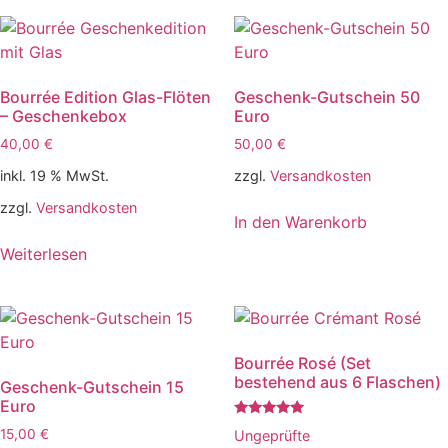
Bourrée Edition Glas-Flöten
Geschenk-Gutschein 50
– Geschenkebox
Euro
40,00
€
50,00
€
inkl. 19 % MwSt.
zzgl.
Versandkosten
zzgl.
Versandkosten
In den Warenkorb
Weiterlesen
Bourrée Rosé (Set
bestehend aus 6 Flaschen)
Geschenk-Gutschein 15
Euro
Bewertet
15,00
€
Ungeprüfte
mit