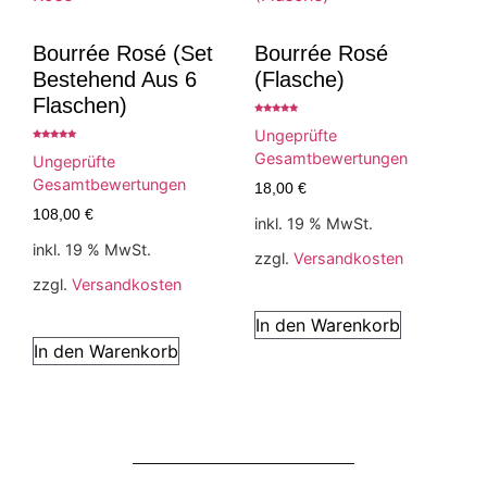
Bourrée Rosé (Set
Bourrée Rosé
Bestehend Aus 6
(Flasche)
Flaschen)
Bewertet
mit
Ungeprüfte
5.00
Bewertet
von 5
Gesamtbewertungen
mit
Ungeprüfte
5.00
von 5
Gesamtbewertungen
18,00
€
108,00
€
inkl. 19 % MwSt.
inkl. 19 % MwSt.
zzgl.
Versandkosten
zzgl.
Versandkosten
In den Warenkorb
In den Warenkorb