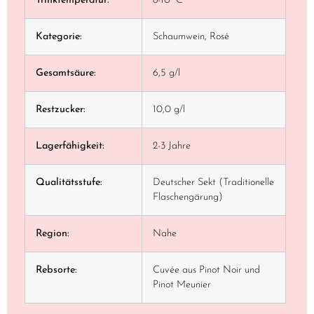
Trinktemperatur:
8-10 °C
Kategorie:
Schaumwein, Rosé
Gesamtsäure:
6,5 g/l
Restzucker:
10,0 g/l
Lagerfähigkeit:
2-3 Jahre
Qualitätsstufe:
Deutscher Sekt (Traditionelle
Flaschengärung)
Region:
Nahe
Rebsorte:
Cuvée aus Pinot Noir und
Pinot Meunier