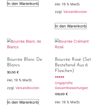
In den Warenkorb
inkl. 19 % MwSt.
zzgl.
Versandkosten
In den Warenkorb
Bourrée Blanc De
Bourrée Rosé (Set
Blancs
Bestehend Aus 6
Flaschen)
20,00
€
inkl. 19 % MwSt.
Bewertet
mit
Ungeprüfte
5.00
von 5
zzgl.
Versandkosten
Gesamtbewertungen
108,00
€
In den Warenkorb
inkl. 19 % MwSt.